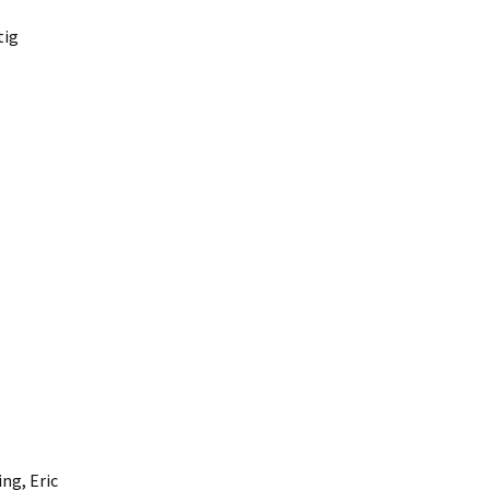
tig
ng, Eric