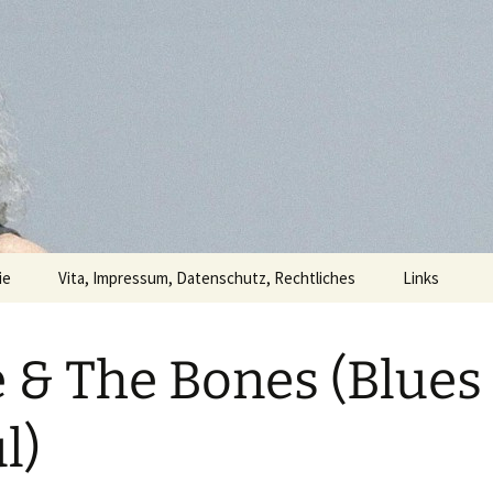
ie
Vita, Impressum, Datenschutz, Rechtliches
Links
otografie
Hang Em High feat. Stale
Storlokken
e & The Bones (Blues
n
Luke Noa
l)
Ida Nielsen & The
Funkbots
ften