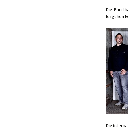
Mobile Instabile
(experimentelle Musik /
Architek
Die Band ha
freie Improvisation, seit
losgehen k
2016)
Bandfot
GRUPPE SOUND ESPACE
(seit 2002)
Nixenallerlei (seit 2017)
Bühnenmusik
ITstrument (Reinhard
Köhler solo)
Black Frog Friday (2021-
2023)
Unter Wilden (2020-2022)
BANANA REPUBLIC
(2011-2018)
Die interna