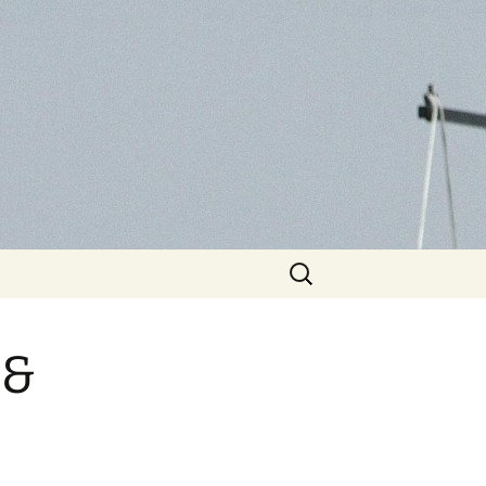
Suchen
nach:
 &