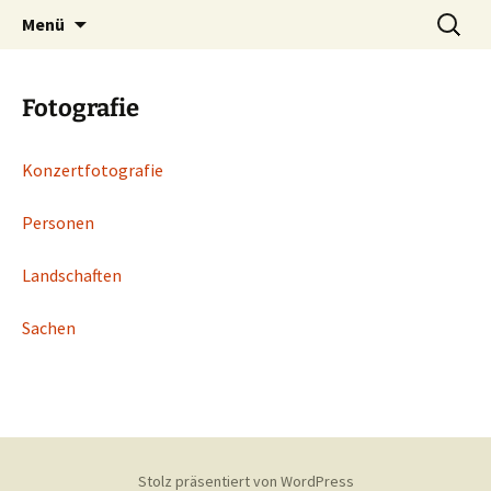
Zum
Suchen
Menü
Inhalt
nach:
springen
Fotografie
Konzertfotografie
Personen
Landschaften
Sachen
Stolz präsentiert von WordPress